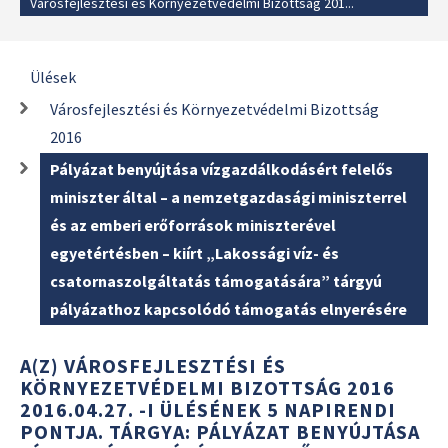
Városfejlesztési és Környezetvédelmi Bizottság 201...
Ülések
Városfejlesztési és Környezetvédelmi Bizottság
2016
Pályázat benyújtása vízgazdálkodásért felelős
miniszter által – a nemzetgazdasági miniszterrel
és az emberi erőforrások miniszterével
egyetértésben – kiírt „Lakossági víz- és
csatornaszolgáltatás támogatására” tárgyú
pályázathoz kapcsolódó támogatás elnyerésére
A(Z) VÁROSFEJLESZTÉSI ÉS
KÖRNYEZETVÉDELMI BIZOTTSÁG 2016
2016.04.27. -I ÜLÉSÉNEK 5 NAPIRENDI
PONTJA. TÁRGYA: PÁLYÁZAT BENYÚJTÁSA