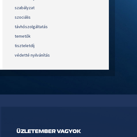
szabályzat
szociális
távhőszolgáltatás
temetők
tiszteletdíj
védetté nyilvánítás
ÜZLETEMBER VAGYOK