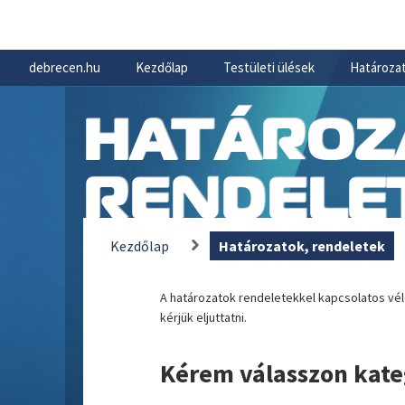
debrecen.hu
Kezdőlap
Testületi ülések
Határozat
HATÁROZ
RENDELE
Kezdőlap
Határozatok, rendeletek
A határozatok rendeletekkel kapcsolatos v
kérjük eljuttatni.
Kérem válasszon kate