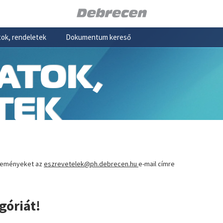
ok, rendeletek
Dokumentum kereső
ATOK,
TEK
éleményeket az
eszrevetelek@ph.debrecen.hu
e-mail címre
góriát!