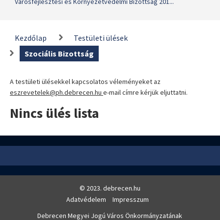
Városfejlesztési és Környezetvédelmi Bizottság 201...
Kezdőlap
Testületi ülések
Szociális Bizottság
A testületi ülésekkel kapcsolatos véleményeket az
eszrevetelek@ph.debrecen.hu
e-mail címre kérjük eljuttatni.
Nincs ülés lista
© 2023. debrecen.hu
Adatvédelem
Impresszum
Debrecen Megyei Jogú Város Önkormányzatának