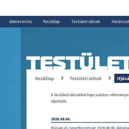
debrecen.hu
Kezdőlap
Testületi ülések
Határozat
TESTÜLET
Kezdőlap
Testületi ülések
Ifjús
A testületi ülésekkel kapcsolatos vélemény
eljuttatni.
2026.08.06.
Ifjúsági és Sportbizottság 2026.08.06. ülésén