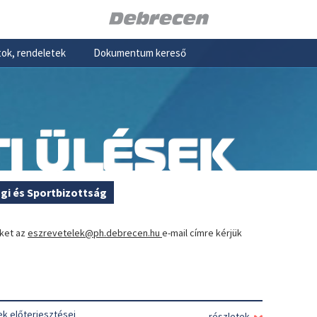
ok, rendeletek
Dokumentum kereső
I ÜLÉSEK
ági és Sportbizottság
eket az
eszrevetelek@ph.debrecen.hu
e-mail címre kérjük
ek előterjesztései
részletek