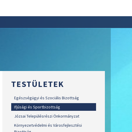
TESTÜLETEK
Egészségügyi és Szociális Bizottság
Ifjúsági és Sportbizottság
Józsai Településrészi Önkormányzat
Környezetvédelmi és Városfejlesztési
Bizottság