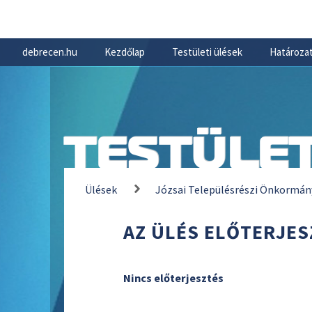
debrecen.hu
Kezdőlap
Testületi ülések
Határozat
TESTÜLET
Ülések
Józsai Településrészi Önkormán
AZ ÜLÉS ELŐTERJES
Nincs előterjesztés