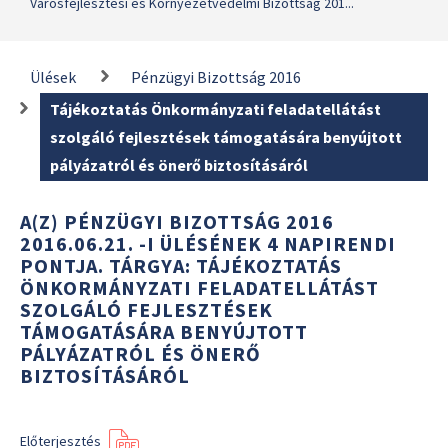
Városfejlesztési és Környezetvédelmi Bizottság 201...
Ülések
Pénzügyi Bizottság 2016
Tájékoztatás Önkormányzati feladatellátást
szolgáló fejlesztések támogatására benyújtott
pályázatról és önerő biztosításáról
A(Z) PÉNZÜGYI BIZOTTSÁG 2016
2016.06.21. -I ÜLÉSÉNEK 4 NAPIRENDI
PONTJA. TÁRGYA: TÁJÉKOZTATÁS
ÖNKORMÁNYZATI FELADATELLÁTÁST
SZOLGÁLÓ FEJLESZTÉSEK
TÁMOGATÁSÁRA BENYÚJTOTT
PÁLYÁZATRÓL ÉS ÖNERŐ
BIZTOSÍTÁSÁRÓL
Előterjesztés