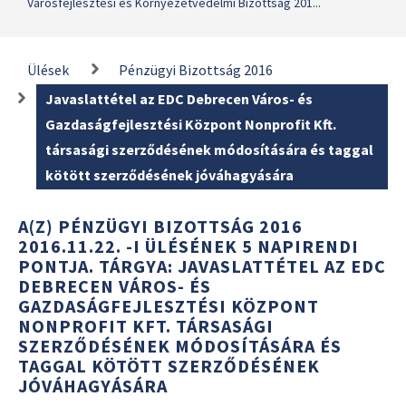
Városfejlesztési és Környezetvédelmi Bizottság 201...
Ülések
Pénzügyi Bizottság 2016
Javaslattétel az EDC Debrecen Város- és
Gazdaságfejlesztési Központ Nonprofit Kft.
társasági szerződésének módosítására és taggal
kötött szerződésének jóváhagyására
A(Z) PÉNZÜGYI BIZOTTSÁG 2016
2016.11.22. -I ÜLÉSÉNEK 5 NAPIRENDI
PONTJA. TÁRGYA: JAVASLATTÉTEL AZ EDC
DEBRECEN VÁROS- ÉS
GAZDASÁGFEJLESZTÉSI KÖZPONT
NONPROFIT KFT. TÁRSASÁGI
SZERZŐDÉSÉNEK MÓDOSÍTÁSÁRA ÉS
TAGGAL KÖTÖTT SZERZŐDÉSÉNEK
JÓVÁHAGYÁSÁRA