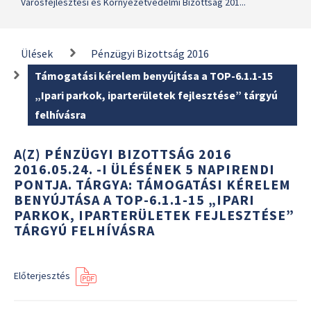
Városfejlesztési és Környezetvédelmi Bizottság 201...
Ülések
Pénzügyi Bizottság 2016
Támogatási kérelem benyújtása a TOP-6.1.1-15
„Ipari parkok, iparterületek fejlesztése” tárgyú
felhívásra
A(Z) PÉNZÜGYI BIZOTTSÁG 2016
2016.05.24. -I ÜLÉSÉNEK 5 NAPIRENDI
PONTJA. TÁRGYA: TÁMOGATÁSI KÉRELEM
BENYÚJTÁSA A TOP-6.1.1-15 „IPARI
PARKOK, IPARTERÜLETEK FEJLESZTÉSE”
TÁRGYÚ FELHÍVÁSRA
Előterjesztés