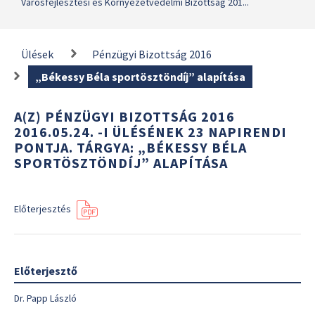
Városfejlesztési és Környezetvédelmi Bizottság 201...
Ülések
Pénzügyi Bizottság 2016
„Békessy Béla sportösztöndíj” alapítása
A(Z) PÉNZÜGYI BIZOTTSÁG 2016
2016.05.24. -I ÜLÉSÉNEK 23 NAPIRENDI
PONTJA. TÁRGYA: „BÉKESSY BÉLA
SPORTÖSZTÖNDÍJ” ALAPÍTÁSA
Előterjesztés
Előterjesztő
Dr. Papp László