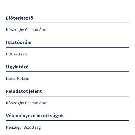
Előterjesztő
Kőszeghy Csanád Ábel
Iktatószám
PÜGY– 1776
Ügyintéző
Lipcsi Katalin
Feladatot jelent
Kőszeghy Csanád Ábel
Véleményező bizottságok
Pénzügyi Bizottság