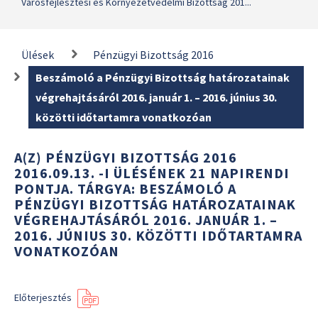
Városfejlesztési és Környezetvédelmi Bizottság 201...
Ülések
Pénzügyi Bizottság 2016
Beszámoló a Pénzügyi Bizottság határozatainak
végrehajtásáról 2016. január 1. – 2016. június 30.
közötti időtartamra vonatkozóan
A(Z) PÉNZÜGYI BIZOTTSÁG 2016
2016.09.13. -I ÜLÉSÉNEK 21 NAPIRENDI
PONTJA. TÁRGYA: BESZÁMOLÓ A
PÉNZÜGYI BIZOTTSÁG HATÁROZATAINAK
VÉGREHAJTÁSÁRÓL 2016. JANUÁR 1. –
2016. JÚNIUS 30. KÖZÖTTI IDŐTARTAMRA
VONATKOZÓAN
Előterjesztés