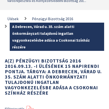
Városfejlesztési és Környezetvédelmi Bizottság 201...
Ülések
Pénzügyi Bizottság 2016
A Debrecen, Várad u. 35. szám alatti
önkormányzati tulajdonú ingatlan
vagyonkezelésbe adása a Csokonai Színház
részére
A(Z) PÉNZÜGYI BIZOTTSÁG 2016
2016.09.13. -I ÜLÉSÉNEK 15 NAPIRENDI
PONTJA. TÁRGYA: A DEBRECEN, VÁRAD U.
35. SZÁM ALATTI ÖNKORMÁNYZATI
TULAJDONÚ INGATLAN
VAGYONKEZELÉSBE ADÁSA A CSOKONAI
SZÍNHÁZ RÉSZÉRE
Előterjesztés