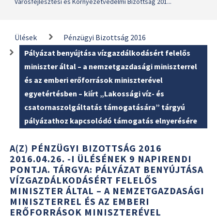
Városfejlesztési és Környezetvédelmi Bizottság 201...
Ülések
Pénzügyi Bizottság 2016
Pályázat benyújtása vízgazdálkodásért felelős
miniszter által – a nemzetgazdasági miniszterrel
és az emberi erőforrások miniszterével
egyetértésben – kiírt „Lakossági víz- és
csatornaszolgáltatás támogatására” tárgyú
pályázathoz kapcsolódó támogatás elnyerésére
A(Z) PÉNZÜGYI BIZOTTSÁG 2016
2016.04.26. -I ÜLÉSÉNEK 9 NAPIRENDI
PONTJA. TÁRGYA: PÁLYÁZAT BENYÚJTÁSA
VÍZGAZDÁLKODÁSÉRT FELELŐS
MINISZTER ÁLTAL – A NEMZETGAZDASÁGI
MINISZTERREL ÉS AZ EMBERI
ERŐFORRÁSOK MINISZTERÉVEL