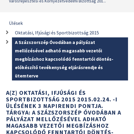
Városfejlesztési és Környezetvédelmi Bizottság 201...
Ülések
Oktatási, Ifjúsági és Sportbizottság 2015
A Százszorszép Óvodában a pályázat
mellőzésével adható magasabb vezetői
megbízáshoz kapcsolódó fenntartói döntés-
előkészítő tevékenység eljárásrendje és
ütemterve
A(Z) OKTATÁSI, IFJÚSÁGI ÉS
SPORTBIZOTTSÁG 2015 2015.02.24. -I
ÜLÉSÉNEK 3 NAPIRENDI PONTJA.
TÁRGYA: A SZÁZSZORSZÉP ÓVODÁBAN A
PÁLYÁZAT MELLŐZÉSÉVEL ADHATÓ
MAGASABB VEZETŐI MEGBÍZÁSHOZ
KAPCSOLÓDÓ FENNTARTÓI DÖNTÉS-