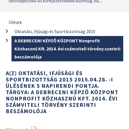
Városfejlesztési és Környezetvédelmi Bizottság 201...
Ülések
Oktatási, Ifjúsági és Sportbizottság 2015
A DEBRECENI KÉPZŐ KÖZPONT Nonprofit
Közhasznú Kft. 2014. évi számviteli törvény szerinti
beszámolója
A(Z) OKTATÁSI, IFJÚSÁGI ÉS
SPORTBIZOTTSÁG 2015 2015.04.28. -I
ÜLÉSÉNEK 5 NAPIRENDI PONTJA.
TÁRGYA: A DEBRECENI KÉPZŐ KÖZPONT
NONPROFIT KÖZHASZNÚ KFT. 2014. ÉVI
SZÁMVITELI TÖRVÉNY SZERINTI
BESZÁMOLÓJA