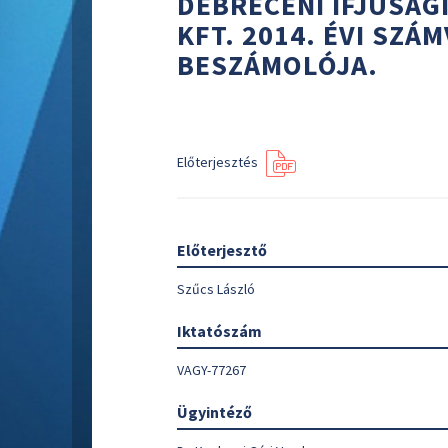
DEBRECENI IFJÚSÁG
KFT. 2014. ÉVI SZÁ
BESZÁMOLÓJA.
Előterjesztés
Előterjesztő
Szűcs László
Iktatószám
VAGY-77267
Ügyintéző