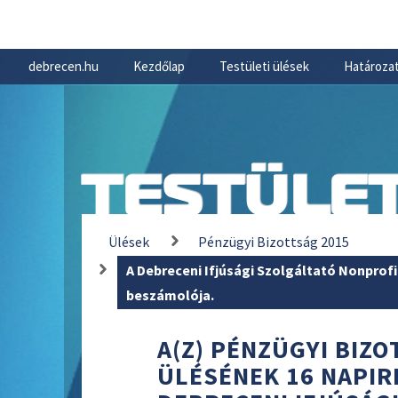
debrecen.hu
Kezdőlap
Testületi ülések
Határozat
TESTÜLET
Ülések
Pénzügyi Bizottság 2015
A Debreceni Ifjúsági Szolgáltató Nonprofit 
beszámolója.
A(Z) PÉNZÜGYI BIZOT
ÜLÉSÉNEK 16 NAPIR