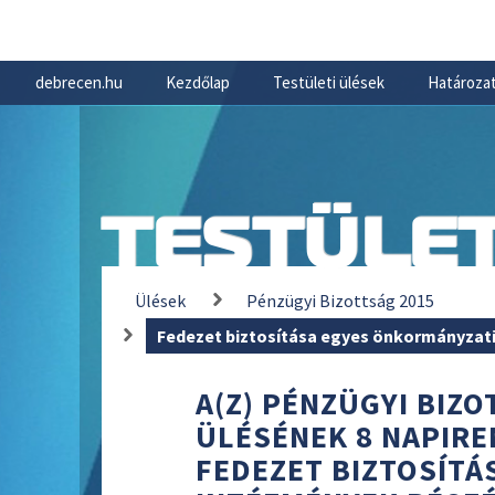
debrecen.hu
Kezdőlap
Testületi ülések
Határozat
TESTÜLET
Ülések
Pénzügyi Bizottság 2015
Fedezet biztosítása egyes önkormányzat
A(Z) PÉNZÜGYI BIZOT
ÜLÉSÉNEK 8 NAPIRE
FEDEZET BIZTOSÍTÁ