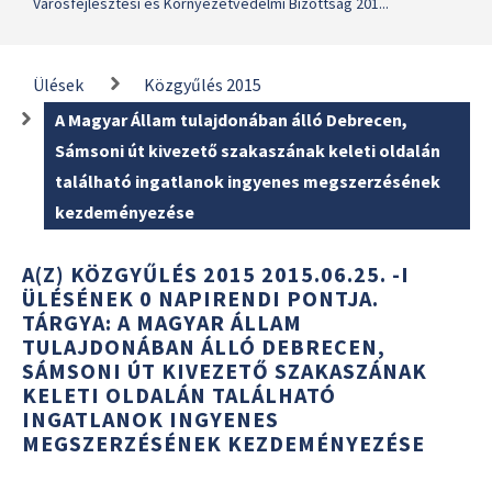
Városfejlesztési és Környezetvédelmi Bizottság 201...
Ülések
Közgyűlés 2015
A Magyar Állam tulajdonában álló Debrecen,
Sámsoni út kivezető szakaszának keleti oldalán
található ingatlanok ingyenes megszerzésének
kezdeményezése
A(Z) KÖZGYŰLÉS 2015 2015.06.25. -I
ÜLÉSÉNEK 0 NAPIRENDI PONTJA.
TÁRGYA: A MAGYAR ÁLLAM
TULAJDONÁBAN ÁLLÓ DEBRECEN,
SÁMSONI ÚT KIVEZETŐ SZAKASZÁNAK
KELETI OLDALÁN TALÁLHATÓ
INGATLANOK INGYENES
MEGSZERZÉSÉNEK KEZDEMÉNYEZÉSE