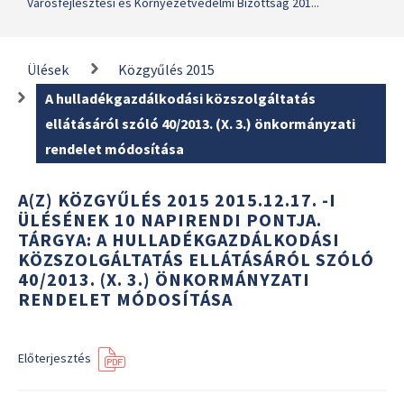
Városfejlesztési és Környezetvédelmi Bizottság 201...
Ülések
Közgyűlés 2015
A hulladékgazdálkodási közszolgáltatás
ellátásáról szóló 40/2013. (X. 3.) önkormányzati
rendelet módosítása
A(Z) KÖZGYŰLÉS 2015 2015.12.17. -I
ÜLÉSÉNEK 10 NAPIRENDI PONTJA.
TÁRGYA: A HULLADÉKGAZDÁLKODÁSI
KÖZSZOLGÁLTATÁS ELLÁTÁSÁRÓL SZÓLÓ
40/2013. (X. 3.) ÖNKORMÁNYZATI
RENDELET MÓDOSÍTÁSA
Előterjesztés