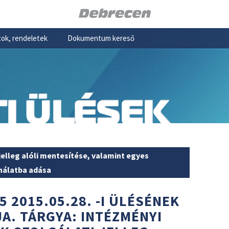
ok, rendeletek
Dokumentum kereső
I ÜLÉSEK
jelleg alóli mentesítése, valamint egyes
nálatba adása
5 2015.05.28. -I ÜLÉSÉNEK
JA. TÁRGYA: INTÉZMÉNYI