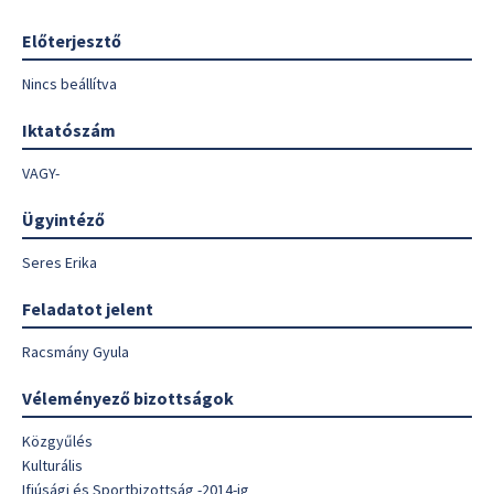
Előterjesztő
Nincs beállítva
Iktatószám
VAGY-
Ügyintéző
Seres Erika
Feladatot jelent
Racsmány Gyula
Véleményező bizottságok
Közgyűlés
Kulturális
Ifjúsági és Sportbizottság -2014-ig