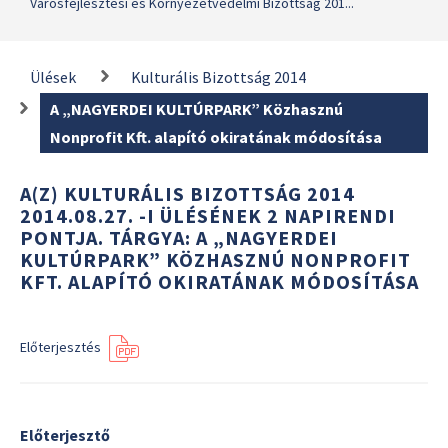
Városfejlesztési és Környezetvédelmi Bizottság 201...
Ülések
Kulturális Bizottság 2014
A „NAGYERDEI KULTÚRPARK” Közhasznú
Nonprofit Kft. alapító okiratának módosítása
A(Z) KULTURÁLIS BIZOTTSÁG 2014
2014.08.27. -I ÜLÉSÉNEK 2 NAPIRENDI
PONTJA. TÁRGYA: A „NAGYERDEI
KULTÚRPARK” KÖZHASZNÚ NONPROFIT
KFT. ALAPÍTÓ OKIRATÁNAK MÓDOSÍTÁSA
Előterjesztés
Előterjesztő