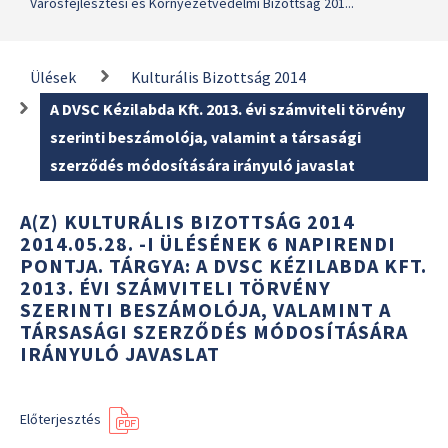
Városfejlesztési és Környezetvédelmi Bizottság 201...
Ülések
Kulturális Bizottság 2014
A DVSC Kézilabda Kft. 2013. évi számviteli törvény
szerinti beszámolója, valamint a társasági
szerződés módosítására irányuló javaslat
A(Z) KULTURÁLIS BIZOTTSÁG 2014
2014.05.28. -I ÜLÉSÉNEK 6 NAPIRENDI
PONTJA. TÁRGYA: A DVSC KÉZILABDA KFT.
2013. ÉVI SZÁMVITELI TÖRVÉNY
SZERINTI BESZÁMOLÓJA, VALAMINT A
TÁRSASÁGI SZERZŐDÉS MÓDOSÍTÁSÁRA
IRÁNYULÓ JAVASLAT
Előterjesztés