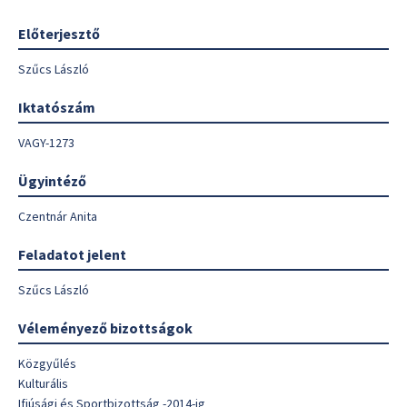
Előterjesztő
Szűcs László
Iktatószám
VAGY-1273
Ügyintéző
Czentnár Anita
Feladatot jelent
Szűcs László
Véleményező bizottságok
Közgyűlés
Kulturális
Ifjúsági és Sportbizottság -2014-ig