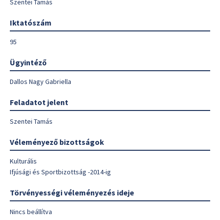
Szentei Tamás
Iktatószám
95
Ügyintéző
Dallos Nagy Gabriella
Feladatot jelent
Szentei Tamás
Véleményező bizottságok
Kulturális
Ifjúsági és Sportbizottság -2014-ig
Törvényességi véleményezés ideje
Nincs beállítva