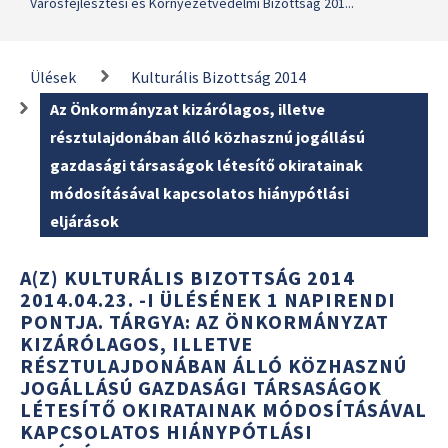
Városfejlesztési és Környezetvédelmi Bizottság 201...
Ülések
Kulturális Bizottság 2014
Az Önkormányzat kizárólagos, illetve
résztulajdonában álló közhasznú jogállású
gazdasági társaságok létesítő okiratainak
módosításával kapcsolatos hiánypótlási
eljárások
A(Z) KULTURÁLIS BIZOTTSÁG 2014
2014.04.23. -I ÜLÉSÉNEK 1 NAPIRENDI
PONTJA. TÁRGYA: AZ ÖNKORMÁNYZAT
KIZÁRÓLAGOS, ILLETVE
RÉSZTULAJDONÁBAN ÁLLÓ KÖZHASZNÚ
JOGÁLLÁSÚ GAZDASÁGI TÁRSASÁGOK
LÉTESÍTŐ OKIRATAINAK MÓDOSÍTÁSÁVAL
KAPCSOLATOS HIÁNYPÓTLÁSI