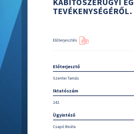
KÁBÍTÓSZERÜGYI EG
TEVÉKENYSÉGÉRŐL.
Előterjesztés
Előterjesztő
Szentei Tamás
Iktatószám
242
Ügyintéző
Csapó Beáta