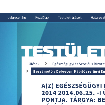
debrecen.hu
Kezdőlap
Testületi ülések
Határozat
TESTÜLET
Ülések
Egészségügyi és Szociális Bizott
Beszámoló a Debreceni Kábítószerügyi Eg
A(Z) EGÉSZSÉGÜGYI 
2014 2014.06.25. -
PONTJA. TÁRGYA: B