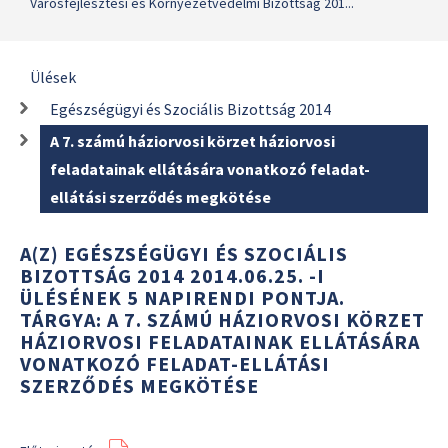
Városfejlesztési és Környezetvédelmi Bizottság 201...
Ülések
Egészségügyi és Szociális Bizottság 2014
A 7. számú háziorvosi körzet háziorvosi
feladatainak ellátására vonatkozó feladat-
ellátási szerződés megkötése
A(Z) EGÉSZSÉGÜGYI ÉS SZOCIÁLIS
BIZOTTSÁG 2014 2014.06.25. -I
ÜLÉSÉNEK 5 NAPIRENDI PONTJA.
TÁRGYA: A 7. SZÁMÚ HÁZIORVOSI KÖRZET
HÁZIORVOSI FELADATAINAK ELLÁTÁSÁRA
VONATKOZÓ FELADAT-ELLÁTÁSI
SZERZŐDÉS MEGKÖTÉSE