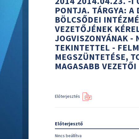
2014 2014.04.23. -
PONTJA. TÁRGYA: A
BÖLCSŐDEI INTÉZM
VEZETŐJÉNEK KÉRE
JOGVISZONYÁNAK -
TEKINTETTEL - FEL
MEGSZÜNTETÉSE, TO
MAGASABB VEZETŐI
Előterjesztés
Előterjesztő
Nincs beállítva