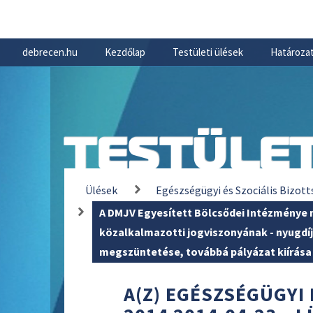
debrecen.hu
Kezdőlap
Testületi ülések
Határozat
TESTÜLET
Ülések
Egészségügyi és Szociális Bizott
A DMJV Egyesített Bölcsődei Intézménye
közalkalmazotti jogviszonyának - nyugdíj
megszüntetése, továbbá pályázat kiírása
A(Z) EGÉSZSÉGÜGYI 