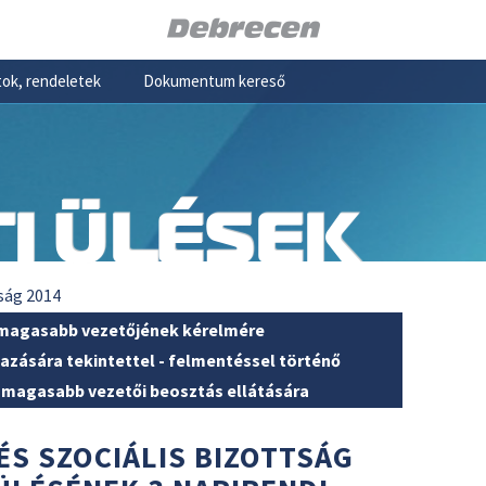
ok, rendeletek
Dokumentum kereső
I ÜLÉSEK
ság 2014
 magasabb vezetőjének kérelmére
azására tekintettel - felmentéssel történő
 magasabb vezetői beosztás ellátására
ÉS SZOCIÁLIS BIZOTTSÁG