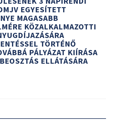
I ÜLÉSÉNEK 3 NAPIRENDI
 DMJV EGYESÍTETT
ÉNYE MAGASABB
LMÉRE KÖZALKALMAZOTTI
 NYUGDÍJAZÁSÁRA
MENTÉSSEL TÖRTÉNŐ
VÁBBÁ PÁLYÁZAT KIÍRÁSA
 BEOSZTÁS ELLÁTÁSÁRA