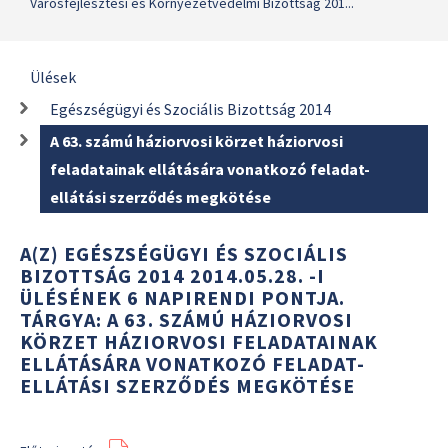
Városfejlesztési és Környezetvédelmi Bizottság 201...
Ülések
Egészségügyi és Szociális Bizottság 2014
A 63. számú háziorvosi körzet háziorvosi
feladatainak ellátására vonatkozó feladat-
ellátási szerződés megkötése
A(Z) EGÉSZSÉGÜGYI ÉS SZOCIÁLIS
BIZOTTSÁG 2014 2014.05.28. -I
ÜLÉSÉNEK 6 NAPIRENDI PONTJA.
TÁRGYA: A 63. SZÁMÚ HÁZIORVOSI
KÖRZET HÁZIORVOSI FELADATAINAK
ELLÁTÁSÁRA VONATKOZÓ FELADAT-
ELLÁTÁSI SZERZŐDÉS MEGKÖTÉSE