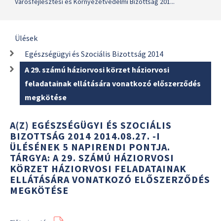
Városfejlesztési és Környezetvédelmi Bizottság 201...
Ülések
Egészségügyi és Szociális Bizottság 2014
A 29. számú háziorvosi körzet háziorvosi
feladatainak ellátására vonatkozó előszerződés
megkötése
A(Z) EGÉSZSÉGÜGYI ÉS SZOCIÁLIS
BIZOTTSÁG 2014 2014.08.27. -I
ÜLÉSÉNEK 5 NAPIRENDI PONTJA.
TÁRGYA: A 29. SZÁMÚ HÁZIORVOSI
KÖRZET HÁZIORVOSI FELADATAINAK
ELLÁTÁSÁRA VONATKOZÓ ELŐSZERZŐDÉS
MEGKÖTÉSE