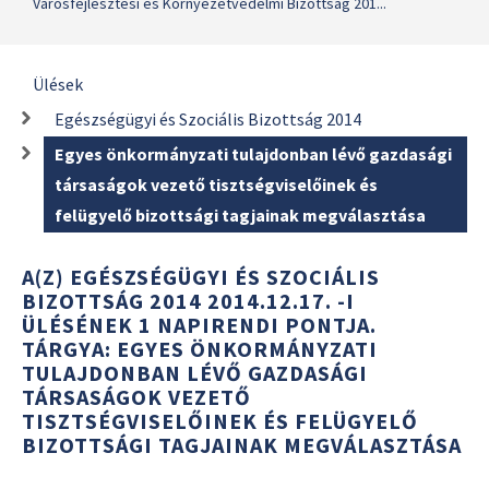
Városfejlesztési és Környezetvédelmi Bizottság 201...
Ülések
Egészségügyi és Szociális Bizottság 2014
Egyes önkormányzati tulajdonban lévő gazdasági
társaságok vezető tisztségviselőinek és
felügyelő bizottsági tagjainak megválasztása
A(Z) EGÉSZSÉGÜGYI ÉS SZOCIÁLIS
BIZOTTSÁG 2014 2014.12.17. -I
ÜLÉSÉNEK 1 NAPIRENDI PONTJA.
TÁRGYA: EGYES ÖNKORMÁNYZATI
TULAJDONBAN LÉVŐ GAZDASÁGI
TÁRSASÁGOK VEZETŐ
TISZTSÉGVISELŐINEK ÉS FELÜGYELŐ
BIZOTTSÁGI TAGJAINAK MEGVÁLASZTÁSA