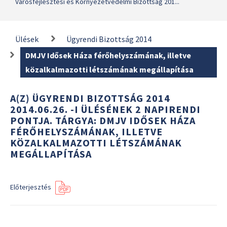
Városfejlesztési és Környezetvédelmi Bizottság 201...
Ülések
Ügyrendi Bizottság 2014
DMJV Idősek Háza férőhelyszámának, illetve
közalkalmazotti létszámának megállapítása
A(Z) ÜGYRENDI BIZOTTSÁG 2014
2014.06.26. -I ÜLÉSÉNEK 2 NAPIRENDI
PONTJA. TÁRGYA: DMJV IDŐSEK HÁZA
FÉRŐHELYSZÁMÁNAK, ILLETVE
KÖZALKALMAZOTTI LÉTSZÁMÁNAK
MEGÁLLAPÍTÁSA
Előterjesztés