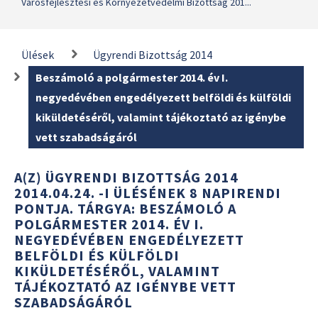
Városfejlesztési és Környezetvédelmi Bizottság 201...
Ülések
Ügyrendi Bizottság 2014
Beszámoló a polgármester 2014. év I.
negyedévében engedélyezett belföldi és külföldi
kiküldetéséről, valamint tájékoztató az igénybe
vett szabadságáról
A(Z) ÜGYRENDI BIZOTTSÁG 2014
2014.04.24. -I ÜLÉSÉNEK 8 NAPIRENDI
PONTJA. TÁRGYA: BESZÁMOLÓ A
POLGÁRMESTER 2014. ÉV I.
NEGYEDÉVÉBEN ENGEDÉLYEZETT
BELFÖLDI ÉS KÜLFÖLDI
KIKÜLDETÉSÉRŐL, VALAMINT
TÁJÉKOZTATÓ AZ IGÉNYBE VETT
SZABADSÁGÁRÓL