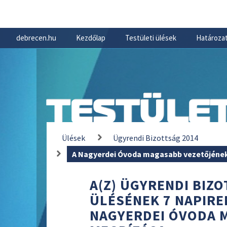
debrecen.hu
Kezdőlap
Testületi ülések
Határozat
TESTÜLET
Ülések
Ügyrendi Bizottság 2014
A Nagyerdei Óvoda magasabb vezetőjéne
A(Z) ÜGYRENDI BIZOT
ÜLÉSÉNEK 7 NAPIRE
NAGYERDEI ÓVODA 