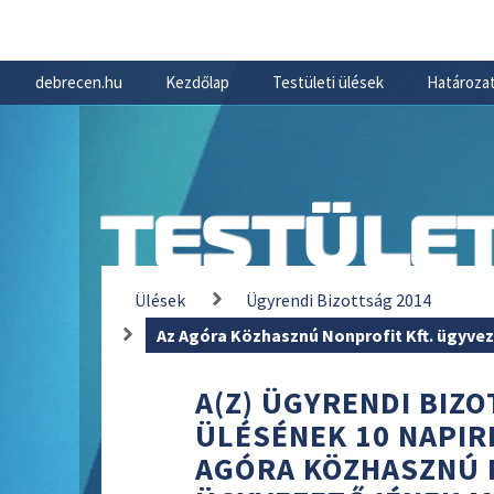
debrecen.hu
Kezdőlap
Testületi ülések
Határozat
TESTÜLET
Ülések
Ügyrendi Bizottság 2014
Az Agóra Közhasznú Nonprofit Kft. ügyv
A(Z) ÜGYRENDI BIZOT
ÜLÉSÉNEK 10 NAPIR
AGÓRA KÖZHASZNÚ 