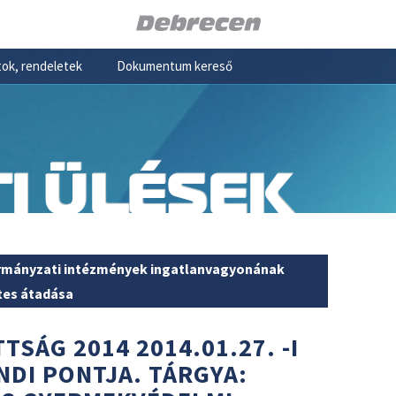
ok, rendeletek
Dokumentum kereső
I ÜLÉSEK
ormányzati intézmények ingatlanvagyonának
tes átadása
TSÁG 2014 2014.01.27. -I
NDI PONTJA. TÁRGYA: