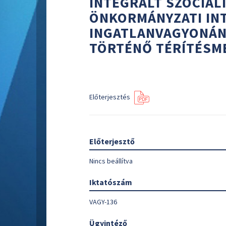
INTEGRÁLT SZOCIÁL
ÖNKORMÁNYZATI IN
INGATLANVAGYONÁN
TÖRTÉNŐ TÉRÍTÉSM
Előterjesztés
Előterjesztő
Nincs beállítva
Iktatószám
VAGY-136
Ügyintéző