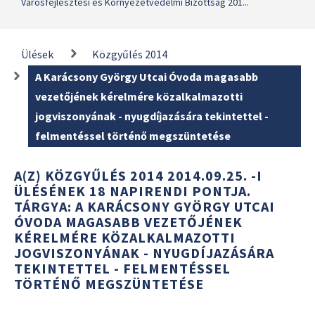
Városfejlesztési és Környezetvédelmi Bizottság 201...
Ülések
Közgyűlés 2014
A Karácsony György Utcai Óvoda magasabb
vezetőjének kérelmére közalkalmazotti
jogviszonyának - nyugdíjazására tekintettel -
felmentéssel történő megszüntetése
A(Z) KÖZGYŰLÉS 2014 2014.09.25. -I
ÜLÉSÉNEK 18 NAPIRENDI PONTJA.
TÁRGYA: A KARÁCSONY GYÖRGY UTCAI
ÓVODA MAGASABB VEZETŐJÉNEK
KÉRELMÉRE KÖZALKALMAZOTTI
JOGVISZONYÁNAK - NYUGDÍJAZÁSÁRA
TEKINTETTEL - FELMENTÉSSEL
TÖRTÉNŐ MEGSZÜNTETÉSE