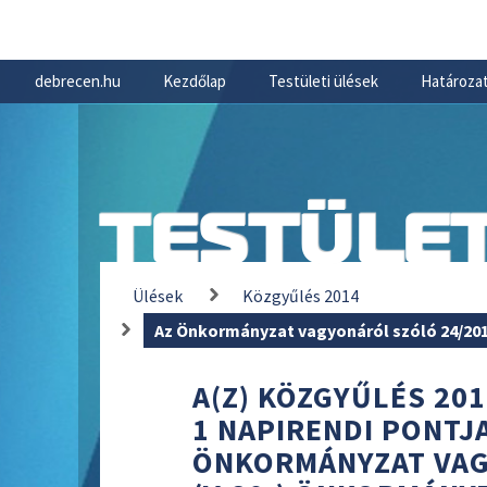
debrecen.hu
Kezdőlap
Testületi ülések
Határozat
TESTÜLET
Ülések
Közgyűlés 2014
Az Önkormányzat vagyonáról szóló 24/201
A(Z) KÖZGYŰLÉS 201
1 NAPIRENDI PONTJA
ÖNKORMÁNYZAT VAG