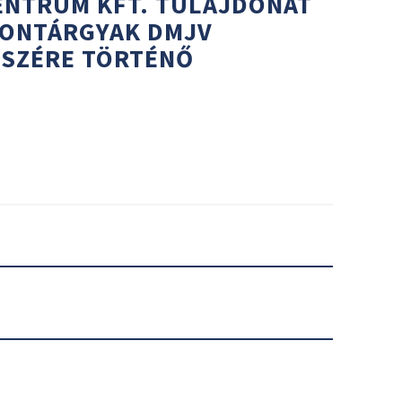
ENTRUM KFT. TULAJDONÁT
YONTÁRGYAK DMJV
SZÉRE TÖRTÉNŐ