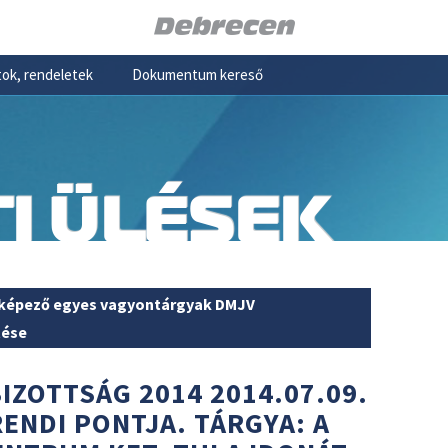
ok, rendeletek
Dokumentum kereső
I ÜLÉSEK
t képező egyes vagyontárgyak DMJV
tése
IZOTTSÁG 2014 2014.07.09.
RENDI PONTJA. TÁRGYA: A