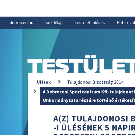
debrecen.hu
Kezdőlap
Testületi ülések
Határozat
TESTÜLET
Ülések
Tulajdonosi Bizottság 2014
A Debreceni Sportcentrum Kft. tulajdoná
Önkormányzata részére történő értékesí
A(Z) TULAJDONOSI B
-I ÜLÉSÉNEK 5 NAPI