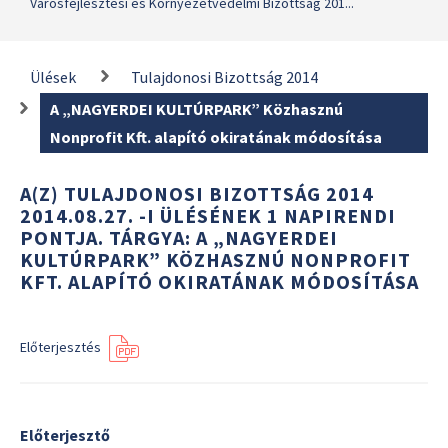
Városfejlesztési és Környezetvédelmi Bizottság 201...
Ülések
Tulajdonosi Bizottság 2014
A „NAGYERDEI KULTÚRPARK” Közhasznú
Nonprofit Kft. alapító okiratának módosítása
A(Z) TULAJDONOSI BIZOTTSÁG 2014
2014.08.27. -I ÜLÉSÉNEK 1 NAPIRENDI
PONTJA. TÁRGYA: A „NAGYERDEI
KULTÚRPARK” KÖZHASZNÚ NONPROFIT
KFT. ALAPÍTÓ OKIRATÁNAK MÓDOSÍTÁSA
Előterjesztés
Előterjesztő