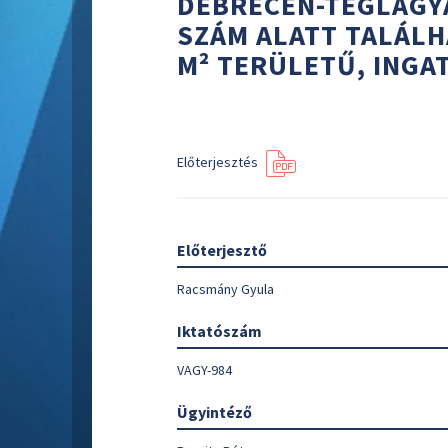
DEBRECEN-TÉGLAGYÁ
SZÁM ALATT TALÁLH
M² TERÜLETŰ, INGA
Előterjesztés
Előterjesztő
Racsmány Gyula
Iktatószám
VAGY-984
Ügyintéző