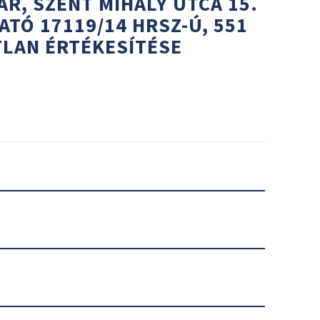
R, SZENT MIHÁLY UTCA 15.
ATÓ 17119/14 HRSZ-Ú, 551
TLAN ÉRTÉKESÍTÉSE