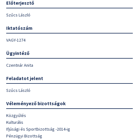
Előterjesztő
Szűcs László
Iktatószám
VAGY-1274
Ügyintéző
Czentnár Anita
Feladatot jelent
Szűcs László
Véleményező bizottságok
Közgyűlés
Kulturális
Ifjúsági és Sportbizottság -2014-ig
Pénzügyi Bizottság