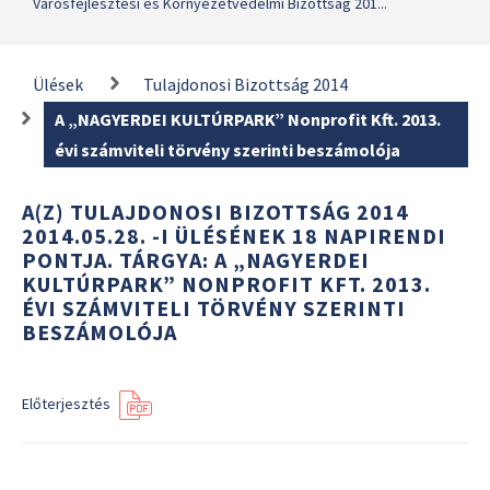
Városfejlesztési és Környezetvédelmi Bizottság 201...
Ülések
Tulajdonosi Bizottság 2014
A „NAGYERDEI KULTÚRPARK” Nonprofit Kft. 2013.
évi számviteli törvény szerinti beszámolója
A(Z) TULAJDONOSI BIZOTTSÁG 2014
2014.05.28. -I ÜLÉSÉNEK 18 NAPIRENDI
PONTJA. TÁRGYA: A „NAGYERDEI
KULTÚRPARK” NONPROFIT KFT. 2013.
ÉVI SZÁMVITELI TÖRVÉNY SZERINTI
BESZÁMOLÓJA
Előterjesztés