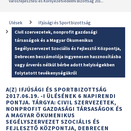
Városfejlesztési és Környezetvédelmi Bizottság 201...
Ülések
Ifjúsági és Sportbizottság
Civil szervezetek, nonprofit gazdasági
társaságok és a Magyar Ökumenikus
Segélyszervezet Szociális és Fejlesztő Központja,
Debrecen beszámolója ingyenesen hasznosításba
vagy árverés nélkül bérbe adott helyiségekben
folytatott tevékenységükről
A(Z) IFJÚSÁGI ÉS SPORTBIZOTTSÁG
2017.06.19. -I ÜLÉSÉNEK 6 NAPIRENDI
PONTJA. TÁRGYA: CIVIL SZERVEZETEK,
NONPROFIT GAZDASÁGI TÁRSASÁGOK ÉS
A MAGYAR ÖKUMENIKUS
SEGÉLYSZERVEZET SZOCIÁLIS ÉS
FEJLESZTŐ KÖZPONTJA, DEBRECEN