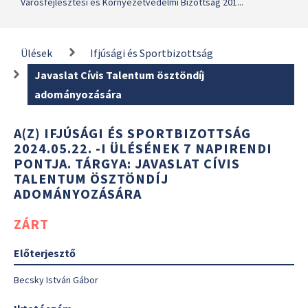
Városfejlesztési és Környezetvédelmi Bizottság 201...
Ülések
Ifjúsági és Sportbizottság
Javaslat Cívis Talentum ösztöndíj
adományozására
A(Z) IFJÚSÁGI ÉS SPORTBIZOTTSÁG
2024.05.22. -I ÜLÉSÉNEK 7 NAPIRENDI
PONTJA. TÁRGYA: JAVASLAT CÍVIS
TALENTUM ÖSZTÖNDÍJ
ADOMÁNYOZÁSÁRA
ZÁRT
Előterjesztő
Becsky István Gábor