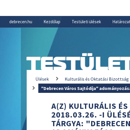
debrecen.hu
Kezdőlap
Testületi ülések
Határozat
TESTÜLET
Ülések
Kulturális és Oktatási Bizottság
"Debrecen Város Sajtódíja" adományozás
A(Z) KULTURÁLIS ÉS
2018.03.26. -I ÜLÉ
TÁRGYA: "DEBRECEN