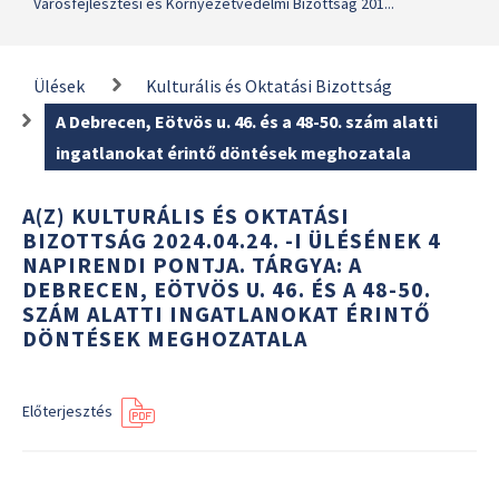
Városfejlesztési és Környezetvédelmi Bizottság 201...
Ülések
Kulturális és Oktatási Bizottság
A Debrecen, Eötvös u. 46. és a 48-50. szám alatti
ingatlanokat érintő döntések meghozatala
A(Z) KULTURÁLIS ÉS OKTATÁSI
BIZOTTSÁG 2024.04.24. -I ÜLÉSÉNEK 4
NAPIRENDI PONTJA. TÁRGYA: A
DEBRECEN, EÖTVÖS U. 46. ÉS A 48-50.
SZÁM ALATTI INGATLANOKAT ÉRINTŐ
DÖNTÉSEK MEGHOZATALA
Előterjesztés