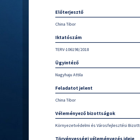
Előterjesztő
China Tibor
Iktatószám
TERV-106198/2018
Ügyintéző
Nagyhaju Attila
Feladatot jelent
China Tibor
Véleményező bizottságok
Környezetvédelmi és Városfejlesztési Bizot
Törvényességi véleményezés ideje