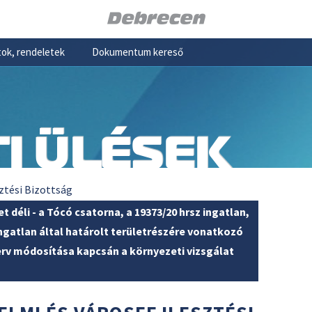
ok, rendeletek
Dokumentum kereső
I ÜLÉSEK
ztési Bizottság
 déli - a Tócó csatorna, a 19373/20 hrsz ingatlan,
ú ingatlan által határolt területrészére vonatkozó
terv módosítása kapcsán a környezeti vizsgálat