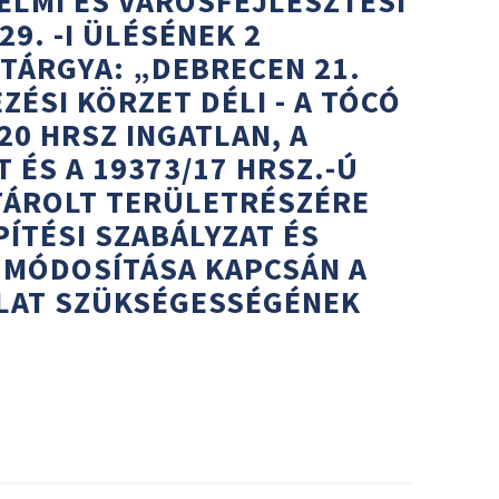
ELMI ÉS VÁROSFEJLESZTÉSI
29. -I ÜLÉSÉNEK 2
 TÁRGYA: „DEBRECEN 21.
ÉSI KÖRZET DÉLI - A TÓCÓ
20 HRSZ INGATLAN, A
T ÉS A 19373/17 HRSZ.-Ú
TÁROLT TERÜLETRÉSZÉRE
PÍTÉSI SZABÁLYZAT ÉS
 MÓDOSÍTÁSA KAPCSÁN A
ÁLAT SZÜKSÉGESSÉGÉNEK