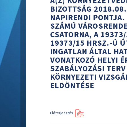
A(Z) KÖRNYEZETVÉD
BIZOTTSÁG 2018.08.
NAPIRENDI PONTJA.
SZÁMÚ VÁROSRENDEZ
CSATORNA, A 19373/
19373/15 HRSZ.-Ú Ú
INGATLAN ÁLTAL HA
VONATKOZÓ HELYI É
SZABÁLYOZÁSI TERV
KÖRNYEZETI VIZSG
ELDÖNTÉSE
Előterjesztés