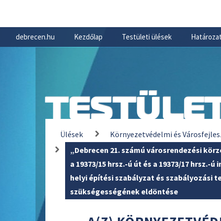
debrecen.hu
Kezdőlap
Testületi ülések
Határozat
TESTÜLET
Ülések
Környezetvédelmi és Városfejles
„Debrecen 21. számú városrendezési körzet
a 19373/15 hrsz.-ú út és a 19373/17 hrsz.-
helyi építési szabályzat és szabályozási 
szükségességének eldöntése