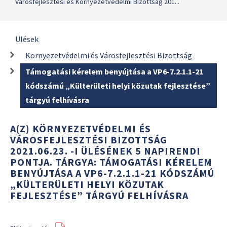
Városfejlesztési és Környezetvédelmi Bizottság 201...
Ülések
Környezetvédelmi és Városfejlesztési Bizottság
Támogatási kérelem benyújtása a VP6-7.2.1.1-21
kódszámú „Külterületi helyi közutak fejlesztése”
tárgyú felhívásra
A(Z) KÖRNYEZETVÉDELMI ÉS
VÁROSFEJLESZTÉSI BIZOTTSÁG
2021.06.23. -I ÜLÉSÉNEK 5 NAPIRENDI
PONTJA. TÁRGYA: TÁMOGATÁSI KÉRELEM
BENYÚJTÁSA A VP6-7.2.1.1-21 KÓDSZÁMÚ
„KÜLTERÜLETI HELYI KÖZUTAK
FEJLESZTÉSE” TÁRGYÚ FELHÍVÁSRA