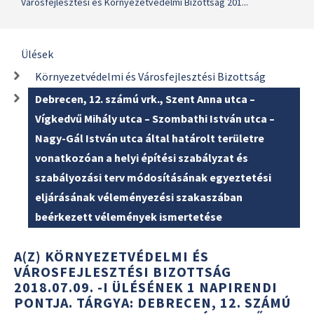
Városfejlesztési és Környezetvédelmi Bizottság 201...
Ülések
Környezetvédelmi és Városfejlesztési Bizottság
Debrecen, 12. számú vrk., Szent Anna utca –
Vígkedvű Mihály utca – Szombathi István utca –
Nagy-Gál István utca által határolt területre
vonatkozóan a helyi építési szabályzat és
szabályozási terv módosításának egyeztetési
eljárásának véleményezési szakaszában
beérkezett vélemények ismertetése
A(Z) KÖRNYEZETVÉDELMI ÉS
VÁROSFEJLESZTÉSI BIZOTTSÁG
2018.07.09. -I ÜLÉSÉNEK 1 NAPIRENDI
PONTJA. TÁRGYA: DEBRECEN, 12. SZÁMÚ