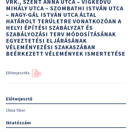
VRK., SZENT ANNA UTCA – VÍGKEDVŰ
MIHÁLY UTCA – SZOMBATHI ISTVÁN UTCA
– NAGY-GÁL ISTVÁN UTCA ÁLTAL
HATÁROLT TERÜLETRE VONATKOZÓAN A
HELYI ÉPÍTÉSI SZABÁLYZAT ÉS
SZABÁLYOZÁSI TERV MÓDOSÍTÁSÁNAK
EGYEZTETÉSI ELJÁRÁSÁNAK
VÉLEMÉNYEZÉSI SZAKASZÁBAN
BEÉRKEZETT VÉLEMÉNYEK ISMERTETÉSE
Előterjesztés
Előterjesztő
China Tibor
Iktatószám