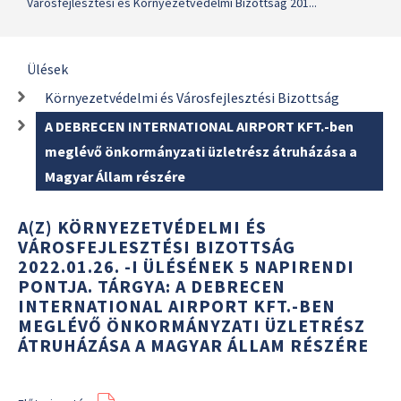
Városfejlesztési és Környezetvédelmi Bizottság 201...
Ülések
Környezetvédelmi és Városfejlesztési Bizottság
A DEBRECEN INTERNATIONAL AIRPORT KFT.-ben
meglévő önkormányzati üzletrész átruházása a
Magyar Állam részére
A(Z) KÖRNYEZETVÉDELMI ÉS
VÁROSFEJLESZTÉSI BIZOTTSÁG
2022.01.26. -I ÜLÉSÉNEK 5 NAPIRENDI
PONTJA. TÁRGYA: A DEBRECEN
INTERNATIONAL AIRPORT KFT.-BEN
MEGLÉVŐ ÖNKORMÁNYZATI ÜZLETRÉSZ
ÁTRUHÁZÁSA A MAGYAR ÁLLAM RÉSZÉRE